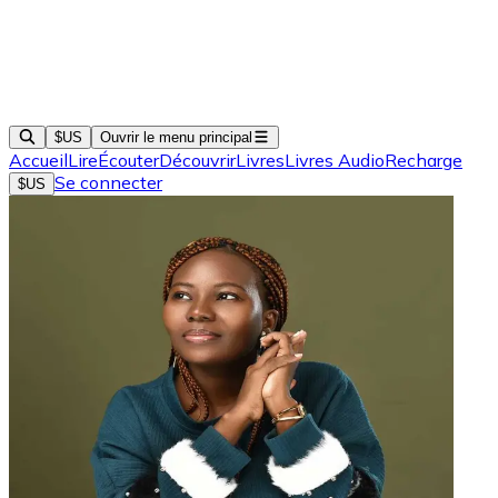
$US
Ouvrir le menu principal
Accueil
Lire
Écouter
Découvrir
Livres
Livres Audio
Recharge
Se connecter
$US