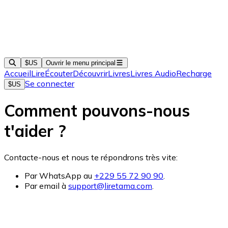
$US
Ouvrir le menu principal
Accueil
Lire
Écouter
Découvrir
Livres
Livres Audio
Recharge
Se connecter
$US
Comment pouvons-nous
t'aider ?
Contacte-nous et nous te répondrons très vite:
Par WhatsApp au
+229 55 72 90 90
.
Par email à
support@liretama.com
.