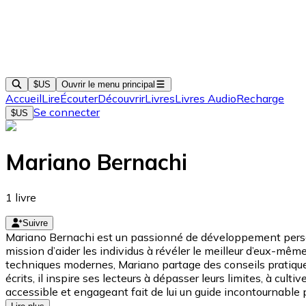
$US
Ouvrir le menu principal
Accueil
Lire
Écouter
Découvrir
Livres
Livres Audio
Recharge
Se connecter
$US
Mariano Bernachi
1
livre
Suivre
Mariano Bernachi est un passionné de développement personn
mission d’aider les individus à révéler le meilleur d’eux-mêm
techniques modernes, Mariano partage des conseils pratique
écrits, il inspire ses lecteurs à dépasser leurs limites, à cult
accessible et engageant fait de lui un guide incontournable p