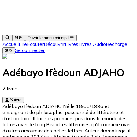
$US
Ouvrir le menu principal
Accueil
Lire
Écouter
Découvrir
Livres
Livres Audio
Recharge
Se connecter
$US
Adébayo Ifèdoun ADJAHO
2
livres
Suivre
Adébayo Ifèdoun ADJAHO Né le 18/06/1996 et
enseignant de philosophie, passionné de littérature et
d’art oratoire. Il fait ses premiers pas dans le monde des
lettres avec le blog Biscottes littéraires qu’il coanime avec
d’autres amoureux des belles lettres. Auteur dramaturge, il
participe en 2017 aux Ateliers Vivants 2 du Programme