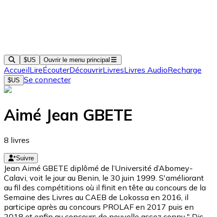
$US
Ouvrir le menu principal
Accueil
Lire
Écouter
Découvrir
Livres
Livres Audio
Recharge
Se connecter
$US
Aimé Jean GBETE
8
livres
Suivre
Jean Aimé GBETE diplômé de l’Université d’Abomey-
Calavi, voit le jour au Benin, le 30 juin 1999. S'améliorant
au fil des compétitions où il finit en tête au concours de la
Semaine des Livres au CAEB de Lokossa en 2016, il
participe après au concours PROLAF en 2017 puis en
2018 et enfin au concours de nouvelle assez connu " Dis-