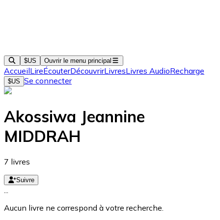
$US
Ouvrir le menu principal
Accueil
Lire
Écouter
Découvrir
Livres
Livres Audio
Recharge
Se connecter
$US
Akossiwa Jeannine
MIDDRAH
7
livres
Suivre
...
Aucun livre ne correspond à votre recherche.