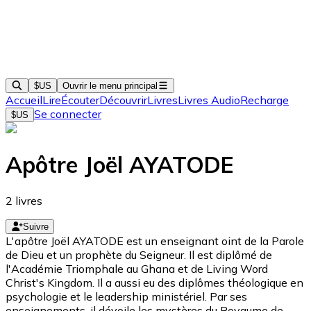
$US
Ouvrir le menu principal
Accueil
Lire
Écouter
Découvrir
Livres
Livres Audio
Recharge
Se connecter
$US
Apôtre Joël AYATODE
2
livres
Suivre
L'apôtre Joël AYATODE est un enseignant oint de la Parole
de Dieu et un prophète du Seigneur. Il est diplômé de
l'Académie Triomphale au Ghana et de Living Word
Christ's Kingdom. Il a aussi eu des diplômes théologique en
psychologie et le leadership ministériel. Par ses
enseignements, il dévoile les mystères du Royaume de