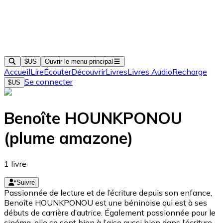
$US
Ouvrir le menu principal
Accueil
Lire
Écouter
Découvrir
Livres
Livres Audio
Recharge
Se connecter
$US
Benoîte HOUNKPONOU
(plume amazone)
1
livre
Suivre
Passionnée de lecture et de l’écriture depuis son enfance,
Benoîte HOUNKPONOU est une béninoise qui est à ses
débuts de carrière d’autrice. Également passionnée pour le
cinéma, elle se sent bien à l’aise aussi bien dans l’écriture