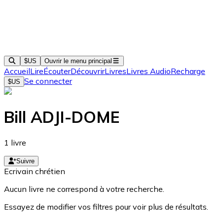
$US
Ouvrir le menu principal
Accueil
Lire
Écouter
Découvrir
Livres
Livres Audio
Recharge
Se connecter
$US
Bill ADJI-DOME
1
livre
Suivre
Ecrivain chrétien
Aucun livre ne correspond à votre recherche.
Essayez de modifier vos filtres pour voir plus de résultats.