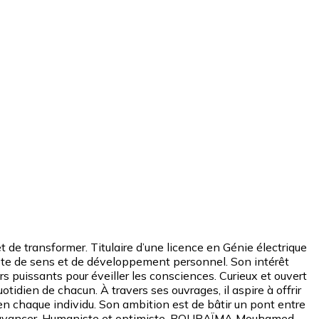
de transformer. Titulaire d’une licence en Génie électrique
 quête de sens et de développement personnel. Son intérêt
rs puissants pour éveiller les consciences. Curieux et ouvert
otidien de chacun. À travers ses ouvrages, il aspire à offrir
i en chaque individu. Son ambition est de bâtir un pont entre
orce d’avancer. Humaniste et optimiste, BOURAÏMA Mouhamed