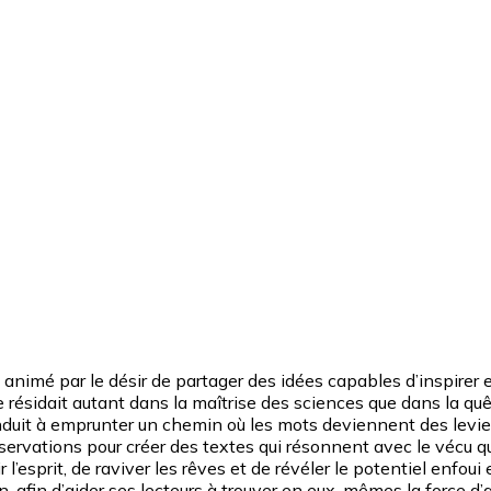
mé par le désir de partager des idées capables d’inspirer et 
esse résidait autant dans la maîtrise des sciences que dans la
 conduit à emprunter un chemin où les mots deviennent des levie
bservations pour créer des textes qui résonnent avec le vécu qu
 l’esprit, de raviver les rêves et de révéler le potentiel enfou
sation, afin d’aider ses lecteurs à trouver en eux-mêmes la f