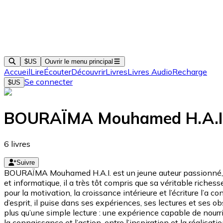
$US
Ouvrir le menu principal
Accueil
Lire
Écouter
Découvrir
Livres
Livres Audio
Recharge
Se connecter
$US
BOURAÏMA Mouhamed H.A.I
6
livres
Suivre
BOURAÏMA Mouhamed H.A.I. est un jeune auteur passionné, ani
et informatique, il a très tôt compris que sa véritable rich
pour la motivation, la croissance intérieure et l’écriture l’a
d’esprit, il puise dans ses expériences, ses lectures et ses o
plus qu’une simple lecture : une expérience capable de nourrir
la connaissance et l’action, entre l’inspiration et la réali