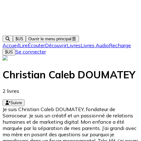
$US
Ouvrir le menu principal
Accueil
Lire
Écouter
Découvrir
Livres
Livres Audio
Recharge
Se connecter
$US
Christian Caleb DOUMATEY
2
livres
Suivre
Je suis Christian Caleb DOUMATEY, fondateur de
Sorrocoeur. Je suis un créatif et un passionné de relations
humaines et de marketing digital. Mon enfance a été
marquée par la séparation de mes parents. J’ai grandi avec
ma mère en posant des questions sur pourquoi je
grandissais dans un foyer monoparental. Très tôt, j’ai nourri