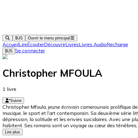
$US
Ouvrir le menu principal
Accueil
Lire
Écouter
Découvrir
Livres
Livres Audio
Recharge
Se connecter
$US
Christopher MFOULA
1
livre
Suivre
Christopher Mfoula, jeune écrivain camerounais prolifique de 
musique, le sport et l’art contemporain. Sa deuxième série litt
dépression, la solitude et les envies suicidaires. Avec une 
habitent. Ses romans sont un voyage au cœur des ténèbres, 
Lire plus