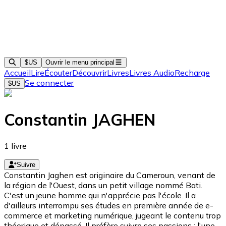
$US
Ouvrir le menu principal
Accueil
Lire
Écouter
Découvrir
Livres
Livres Audio
Recharge
Se connecter
$US
Constantin JAGHEN
1
livre
Suivre
Constantin Jaghen est originaire du Cameroun, venant de
la région de l'Ouest, dans un petit village nommé Bati.
C'est un jeune homme qui n'apprécie pas l'école. Il a
d'ailleurs interrompu ses études en première année de e-
commerce et marketing numérique, jugeant le contenu trop
théorique et dépassé. Il préfère suivre ses passions : l'une