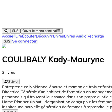
$US
Ouvrir le menu principal
Accueil
Lire
Écouter
Découvrir
Livres
Livres Audio
Recharge
Se connecter
$US
COULIBALY Kady-Mauryne
3
livres
Suivre
Entrepreneure ivoirienne, épouse et maman de trois enfants
Directrice Générale d’un cabinet de formation en management 
personnels qui trouvent leur source dans son propre quotidien
Home Planner, un outil d’organisation conçu pour les femmes a
inspirer une nouvelle génération de femmes à reprendre le pou