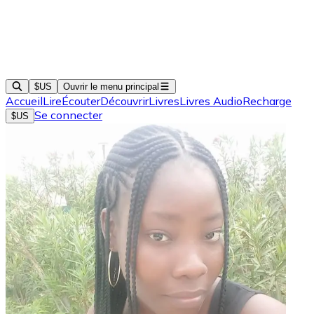
$US
Ouvrir le menu principal
Accueil
Lire
Écouter
Découvrir
Livres
Livres Audio
Recharge
Se connecter
$US