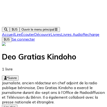
$US
Ouvrir le menu principal
Accueil
Lire
Écouter
Découvrir
Livres
Livres Audio
Recharge
Se connecter
$US
Deo Gratias Kindoho
1
livre
Suivre
Journaliste, ancien rédacteur en chef adjoint de la radio
publique béninoise, Deo Gratias Kindoho a exercé le
journalisme durant dix-sept ans à l’Office de Radiodiffusion
et Télévision du Bénin. Il a également collaboré avec la
presse nationale et étrangère.