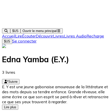
$US
Ouvrir le menu principal
Accueil
Lire
Écouter
Découvrir
Livres
Livres Audio
Recharge
Se connecter
$US
Edna Yamba (E.Y.)
3
livres
Suivre
E. Y est une jeune gabonaise amoureuse de la littérature et
des mots depuis sa tendre enfance. Grande rêveuse, elle
aime écrire ce que son esprit se perd à rêver et retranscrire
ce que ses yeux trouvent à regarder.
Lire plus