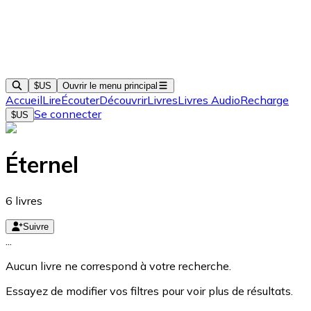
$US
Ouvrir le menu principal
Accueil
Lire
Écouter
Découvrir
Livres
Livres Audio
Recharge
Se connecter
$US
Éternel
6
livres
Suivre
...
Aucun livre ne correspond à votre recherche.
Essayez de modifier vos filtres pour voir plus de résultats.