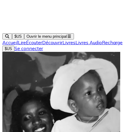
$US
Ouvrir le menu principal
Accueil
Lire
Écouter
Découvrir
Livres
Livres Audio
Recharge
Se connecter
$US