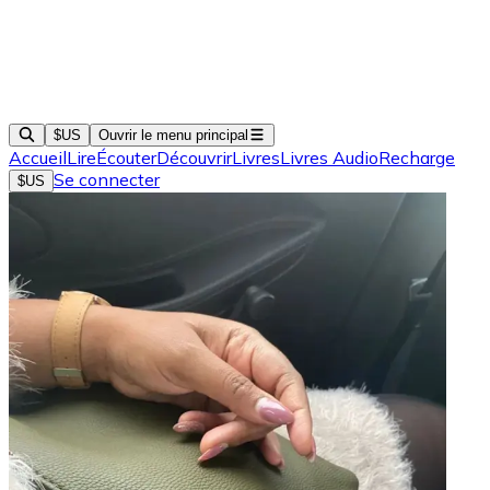
$US
Ouvrir le menu principal
Accueil
Lire
Écouter
Découvrir
Livres
Livres Audio
Recharge
Se connecter
$US