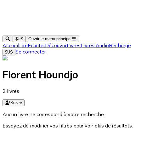
$US
Ouvrir le menu principal
Accueil
Lire
Écouter
Découvrir
Livres
Livres Audio
Recharge
Se connecter
$US
Florent Houndjo
2
livres
Suivre
Aucun livre ne correspond à votre recherche.
Essayez de modifier vos filtres pour voir plus de résultats.