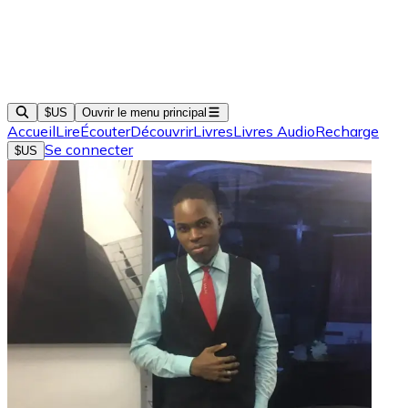
$US
Ouvrir le menu principal
Accueil
Lire
Écouter
Découvrir
Livres
Livres Audio
Recharge
Se connecter
$US