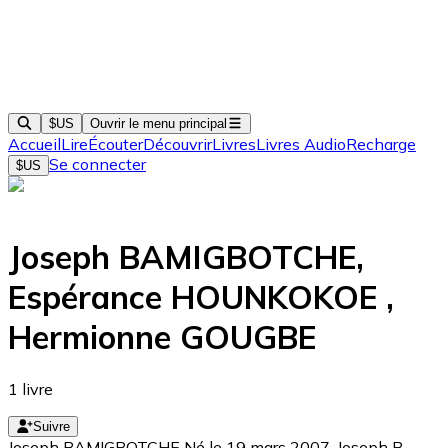
$US
Ouvrir le menu principal
Accueil
Lire
Écouter
Découvrir
Livres
Livres Audio
Recharge
Se connecter
$US
Joseph BAMIGBOTCHE,
Espérance HOUNKOKOE ,
Hermionne GOUGBE
1
livre
Suivre
Joseph BAMIGBOTCHE Né le 19 mars 2007, Joseph B.