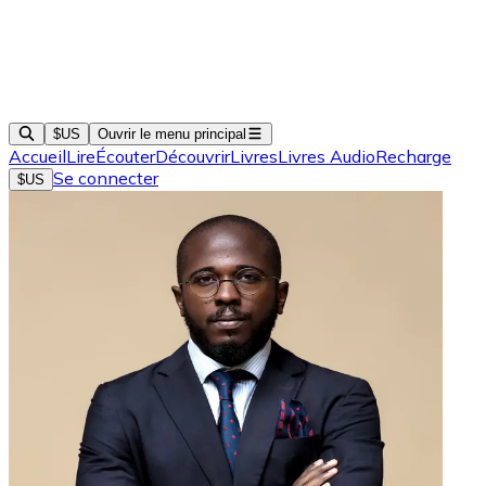
$US
Ouvrir le menu principal
Accueil
Lire
Écouter
Découvrir
Livres
Livres Audio
Recharge
Se connecter
$US