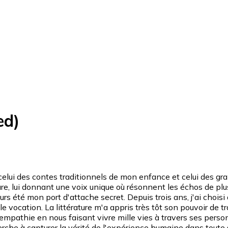
ed)
 celui des contes traditionnels de mon enfance et celui des gra
iture, lui donnant une voix unique où résonnent les échos de p
urs été mon port d'attache secret. Depuis trois ans, j'ai chois
vocation. La littérature m'a appris très tôt son pouvoir de 
 d'empathie en nous faisant vivre mille vies à travers ses pers
rche à capturer la vérité de l'expérience humaine dans toute 