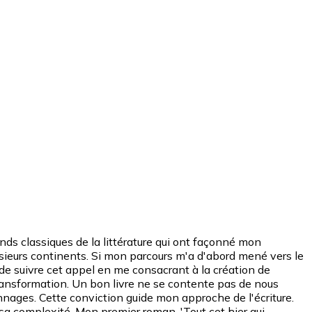
nds classiques de la littérature qui ont façonné mon
lusieurs continents. Si mon parcours m'a d'abord mené vers le
i de suivre cet appel en me consacrant à la création de
transformation. Un bon livre ne se contente pas de nous
onnages. Cette conviction guide mon approche de l'écriture.
sa complexité. Mon premier roman, 'Tout cet hier qui