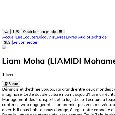
$US
Ouvrir le menu principal
Accueil
Lire
Écouter
Découvrir
Livres
Livres Audio
Recharge
Se connecter
$US
Liam Moha (LIAMIDI Moham
1
livre
Suivre
Béninois et d'ethnie yoruba, j'ai grandi entre deux mondes :
imaginaire. Cette double culture nourrit aujourd'hui mon écr
Management des transports et la logistique, l'écriture a toujo
contenus web engageants – un premier pas vers ma véritable 
divertir. Il nous habite, nous change, élargit notre capacité
Dans la lignée des grands réalistes comme Émile Zola, je che