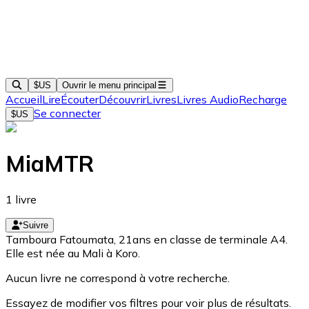
$US
Ouvrir le menu principal
Accueil
Lire
Écouter
Découvrir
Livres
Livres Audio
Recharge
Se connecter
$US
MiaMTR
1
livre
Suivre
Tamboura Fatoumata, 21ans en classe de terminale A4.
Elle est née au Mali à Koro.
Aucun livre ne correspond à votre recherche.
Essayez de modifier vos filtres pour voir plus de résultats.