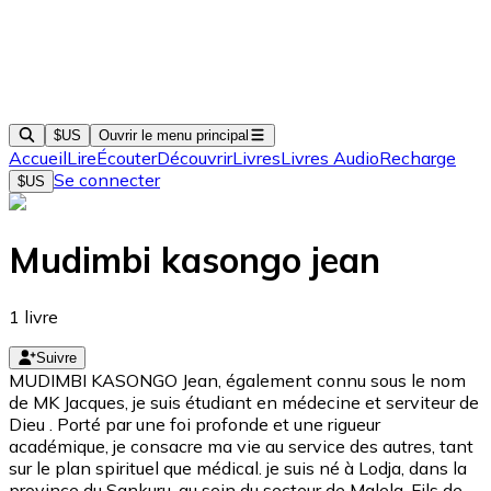
$US
Ouvrir le menu principal
Accueil
Lire
Écouter
Découvrir
Livres
Livres Audio
Recharge
Se connecter
$US
Mudimbi kasongo jean
1
livre
Suivre
MUDIMBI KASONGO Jean, également connu sous le nom
de MK Jacques, je suis étudiant en médecine et serviteur de
Dieu . Porté par une foi profonde et une rigueur
académique, je consacre ma vie au service des autres, tant
sur le plan spirituel que médical. ‎je suis né à Lodja, dans la
province du Sankuru, au sein du secteur de Malela. Fils de