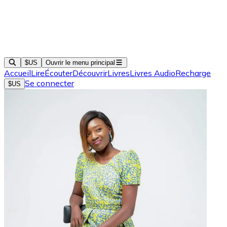
$US
Ouvrir le menu principal
Accueil
Lire
Écouter
Découvrir
Livres
Livres Audio
Recharge
Se connecter
$US