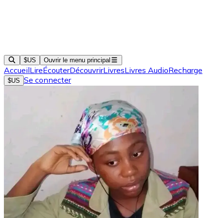
$US
Ouvrir le menu principal
Accueil
Lire
Écouter
Découvrir
Livres
Livres Audio
Recharge
Se connecter
$US