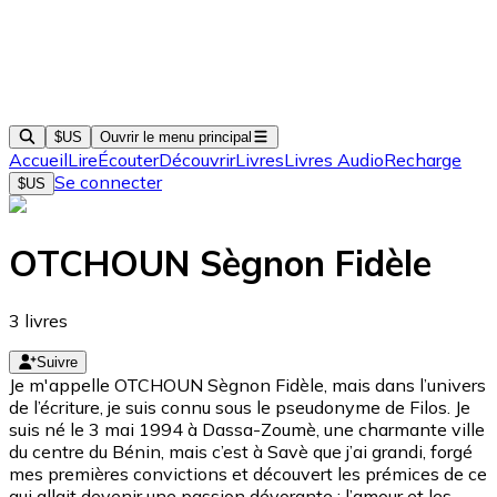
$US
Ouvrir le menu principal
Accueil
Lire
Écouter
Découvrir
Livres
Livres Audio
Recharge
Se connecter
$US
OTCHOUN Sègnon Fidèle
3
livres
Suivre
Je m'appelle OTCHOUN Sègnon Fidèle, mais dans l’univers
de l’écriture, je suis connu sous le pseudonyme de Filos. Je
suis né le 3 mai 1994 à Dassa-Zoumè, une charmante ville
du centre du Bénin, mais c’est à Savè que j’ai grandi, forgé
mes premières convictions et découvert les prémices de ce
qui allait devenir une passion dévorante : l’amour et les