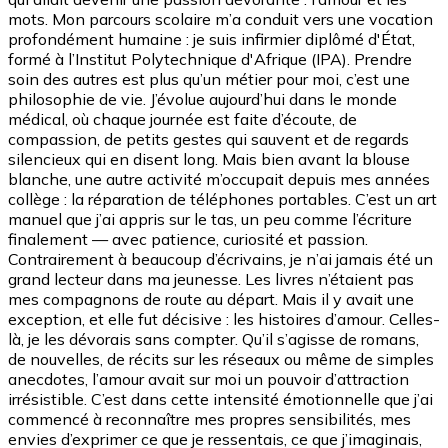
mots. Mon parcours scolaire m’a conduit vers une vocation
profondément humaine : je suis infirmier diplômé d'État,
formé à l’Institut Polytechnique d'Afrique (IPA). Prendre
soin des autres est plus qu’un métier pour moi, c’est une
philosophie de vie. J’évolue aujourd’hui dans le monde
médical, où chaque journée est faite d’écoute, de
compassion, de petits gestes qui sauvent et de regards
silencieux qui en disent long. Mais bien avant la blouse
blanche, une autre activité m’occupait depuis mes années
collège : la réparation de téléphones portables. C’est un art
manuel que j’ai appris sur le tas, un peu comme l’écriture
finalement — avec patience, curiosité et passion.
Contrairement à beaucoup d’écrivains, je n’ai jamais été un
grand lecteur dans ma jeunesse. Les livres n’étaient pas
mes compagnons de route au départ. Mais il y avait une
exception, et elle fut décisive : les histoires d’amour. Celles-
là, je les dévorais sans compter. Qu’il s’agisse de romans,
de nouvelles, de récits sur les réseaux ou même de simples
anecdotes, l’amour avait sur moi un pouvoir d’attraction
irrésistible. C’est dans cette intensité émotionnelle que j’ai
commencé à reconnaître mes propres sensibilités, mes
envies d’exprimer ce que je ressentais, ce que j’imaginais,