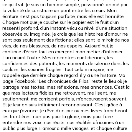
ce qu’il vit. Je suis un homme simple, passionné, animé par
la volonté de construire un pont entre les cœurs. Mon
écriture n’est pas toujours parfaite, mais elle est honnête.
Chaque mot que je couche sur le papier est le fruit d’un
ressenti profond, d’un instant vécu ou rêvé, d’une situation
observée ou imaginée. Je crois que les histoires d’amour ne
sont pas seulement des fictions ; elles sont le miroir de nos
vies, de nos blessures, de nos espoirs. Aujourd’hui, je
continue d’écrire tout en exerçant mon métier d’infirmier.
L’un nourrit l’autre. Mes rencontres quotidiennes, les
confidences des patients, les moments de silence dans les
couloirs, les sourires fragiles : tout cela m’inspire, me
rappelle que derrière chaque regard, il y a une histoire. Ma
page Facebook “Les chroniques de Filos” reste le lieu où je
partage mes textes, mes réflexions, mes annonces. C’est là
que mes lecteurs fidèles me retrouvent, me lisent, me
soutiennent, me corrigent parfois, m’encouragent souvent.
Et je leur en suis infiniment reconnaissant. C’est grâce à
eux que j’avance. Je rêve d’un jour où mes livres franchiront
les frontières, non pas pour la gloire, mais pour faire
entendre nos voix, nos récits, nos réalités africaines à un
public plus large. L’amour a mille visages, et chaque culture