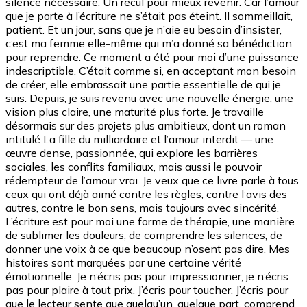
silence nécessaire. Un recul pour mieux revenir. Car l’amour
que je porte à l’écriture ne s’était pas éteint. Il sommeillait,
patient. Et un jour, sans que je n’aie eu besoin d’insister,
c’est ma femme elle-même qui m’a donné sa bénédiction
pour reprendre. Ce moment a été pour moi d’une puissance
indescriptible. C’était comme si, en acceptant mon besoin
de créer, elle embrassait une partie essentielle de qui je
suis. Depuis, je suis revenu avec une nouvelle énergie, une
vision plus claire, une maturité plus forte. Je travaille
désormais sur des projets plus ambitieux, dont un roman
intitulé La fille du milliardaire et l’amour interdit — une
œuvre dense, passionnée, qui explore les barrières
sociales, les conflits familiaux, mais aussi le pouvoir
rédempteur de l’amour vrai. Je veux que ce livre parle à tous
ceux qui ont déjà aimé contre les règles, contre l’avis des
autres, contre le bon sens, mais toujours avec sincérité.
L’écriture est pour moi une forme de thérapie, une manière
de sublimer les douleurs, de comprendre les silences, de
donner une voix à ce que beaucoup n’osent pas dire. Mes
histoires sont marquées par une certaine vérité
émotionnelle. Je n’écris pas pour impressionner, je n’écris
pas pour plaire à tout prix. J’écris pour toucher. J’écris pour
que le lecteur sente que quelqu’un, quelque part, comprend