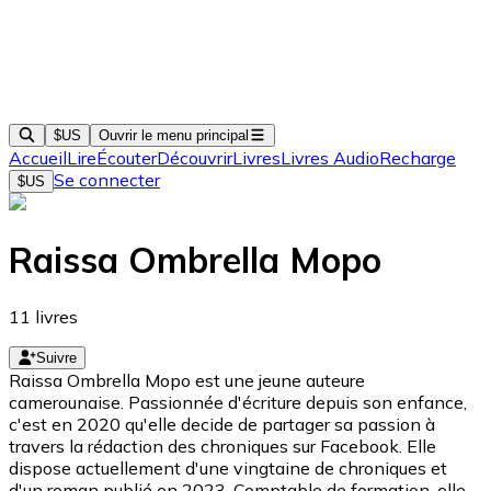
$US
Ouvrir le menu principal
Accueil
Lire
Écouter
Découvrir
Livres
Livres Audio
Recharge
Se connecter
$US
Raissa Ombrella Mopo
11
livres
Suivre
Raissa Ombrella Mopo est une jeune auteure
camerounaise. Passionnée d'écriture depuis son enfance,
c'est en 2020 qu'elle decide de partager sa passion à
travers la rédaction des chroniques sur Facebook. Elle
dispose actuellement d'une vingtaine de chroniques et
d'un roman publié en 2023. Comptable de formation, elle