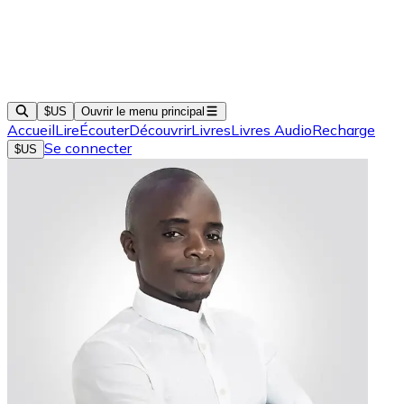
$US
Ouvrir le menu principal
Accueil
Lire
Écouter
Découvrir
Livres
Livres Audio
Recharge
Se connecter
$US