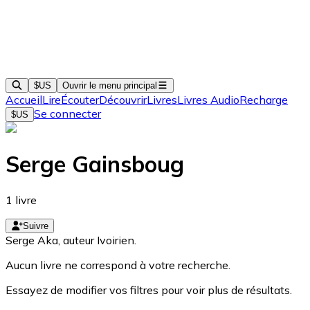
$US
Ouvrir le menu principal
Accueil
Lire
Écouter
Découvrir
Livres
Livres Audio
Recharge
Se connecter
$US
Serge Gainsboug
1
livre
Suivre
Serge Aka, auteur Ivoirien.
Aucun livre ne correspond à votre recherche.
Essayez de modifier vos filtres pour voir plus de résultats.