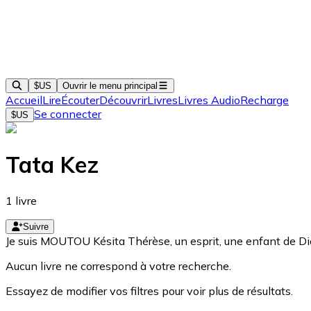
$US
Ouvrir le menu principal
Accueil
Lire
Écouter
Découvrir
Livres
Livres Audio
Recharge
Se connecter
$US
Tata Kez
1
livre
Suivre
Je suis MOUTOU Késita Thérèse, un esprit, une enfant de Die
Aucun livre ne correspond à votre recherche.
Essayez de modifier vos filtres pour voir plus de résultats.