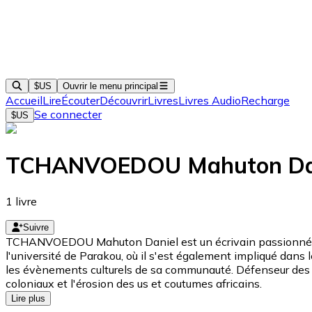
$US
Ouvrir le menu principal
Accueil
Lire
Écouter
Découvrir
Livres
Livres Audio
Recharge
Se connecter
$US
TCHANVOEDOU Mahuton Da
1
livre
Suivre
TCHANVOEDOU Mahuton Daniel est un écrivain passionné d'his
l'université de Parakou, où il s'est également impliqué dans l
les évènements culturels de sa communauté. Défenseur des vale
coloniaux et l'érosion des us et coutumes africains.
Lire plus