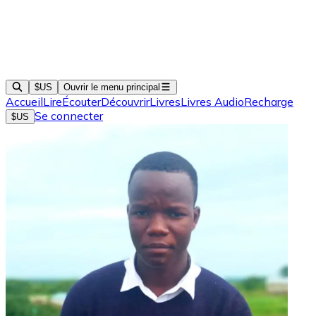
$US
Ouvrir le menu principal
Accueil
Lire
Écouter
Découvrir
Livres
Livres Audio
Recharge
Se connecter
$US