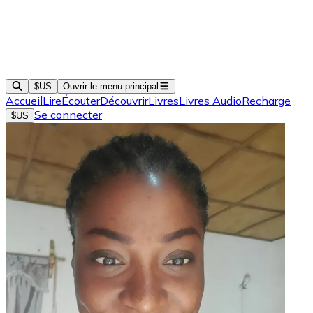
$US
Ouvrir le menu principal
Accueil
Lire
Écouter
Découvrir
Livres
Livres Audio
Recharge
Se connecter
$US