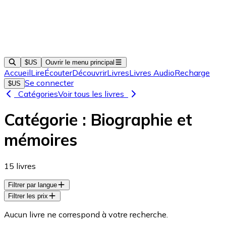
$US
Ouvrir le menu principal
Accueil
Lire
Écouter
Découvrir
Livres
Livres Audio
Recharge
Se connecter
$US
Catégories
Voir tous les livres
Catégorie :
Biographie et
mémoires
15
livres
Filtrer par langue
Filtrer les prix
Aucun livre ne correspond à votre recherche.