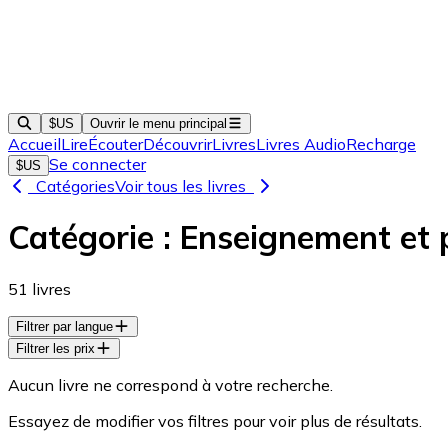
$US
Ouvrir le menu principal
Accueil
Lire
Écouter
Découvrir
Livres
Livres Audio
Recharge
Se connecter
$US
Catégories
Voir tous les livres
Catégorie :
Enseignement et 
51
livres
Filtrer par langue
Filtrer les prix
Aucun livre ne correspond à votre recherche.
Essayez de modifier vos filtres pour voir plus de résultats.