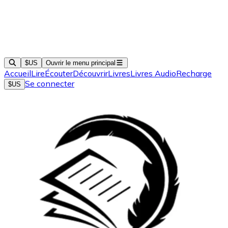
$US
Ouvrir le menu principal
Accueil
Lire
Écouter
Découvrir
Livres
Livres Audio
Recharge
Se connecter
$US