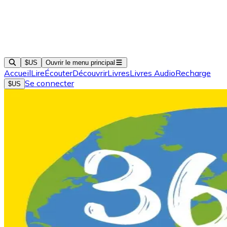
$US
Ouvrir le menu principal
Accueil
Lire
Écouter
Découvrir
Livres
Livres Audio
Recharge
Se connecter
$US