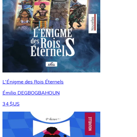
L'Énigme des Rois Éternels
Émilio DEGBOGBAHOUN
34 $US