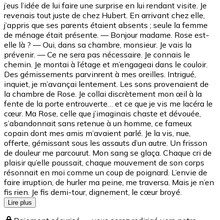
j’eus l’idée de lui faire une surprise en lui rendant visite. Je
revenais tout juste de chez Hubert. En arrivant chez elle,
j’appris que ses parents étaient absents ; seule la femme
de ménage était présente. — Bonjour madame. Rose est-
elle là ? — Oui, dans sa chambre, monsieur. Je vais la
prévenir. — Ce ne sera pas nécessaire. Je connais le
chemin. Je montai à l’étage et m’engageai dans le couloir.
Des gémissements parvinrent à mes oreilles. Intrigué,
inquiet, je m’avançai lentement. Les sons provenaient de
la chambre de Rose. Je collai discrètement mon œil à la
fente de la porte entrouverte… et ce que je vis me lacéra le
cœur. Ma Rose, celle que j’imaginais chaste et dévouée,
s’abandonnait sans retenue à un homme, ce fameux
copain dont mes amis m’avaient parlé. Je la vis, nue,
offerte, gémissant sous les assauts d’un autre. Un frisson
de douleur me parcourut. Mon sang se glaça. Chaque cri de
plaisir qu’elle poussait, chaque mouvement de son corps
résonnait en moi comme un coup de poignard. L’envie de
faire irruption, de hurler ma peine, me traversa. Mais je n’en
fis rien. Je fis demi-tour, dignement, le cœur broyé.
Lire plus