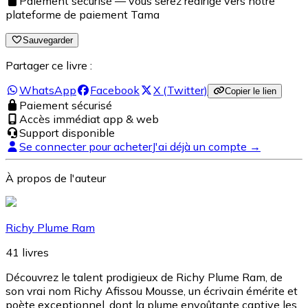
Paiement sécurisé — vous serez redirigé vers notre
plateforme de paiement Tama
Sauvegarder
Partager ce livre :
WhatsApp
Facebook
X (Twitter)
Copier le lien
Paiement sécurisé
Accès immédiat app & web
Support disponible
Se connecter pour acheter
J'ai déjà un compte →
À propos de l'auteur
Richy Plume Ram
41
livres
Découvrez le talent prodigieux de Richy Plume Ram, de
son vrai nom Richy Afissou Mousse, un écrivain émérite et
poète exceptionnel, dont la plume envoûtante captive les