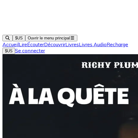
$US
Ouvrir le menu principal
Accueil
Lire
Écouter
Découvrir
Livres
Livres Audio
Recharge
Se connecter
$US