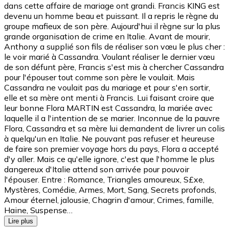
dans cette affaire de mariage ont grandi. Francis KING est
devenu un homme beau et puissant. Il a repris le règne du
groupe mafieux de son père. Aujourd'hui il règne sur la plus
grande organisation de crime en Italie. Avant de mourir,
Anthony a supplié son fils de réaliser son vœu le plus cher :
le voir marié à Cassandra. Voulant réaliser le dernier vœu
de son défunt père, Francis s'est mis à chercher Cassandra
pour l'épouser tout comme son père le voulait. Mais
Cassandra ne voulait pas du mariage et pour s'en sortir,
elle et sa mère ont menti à Francis. Lui faisant croire que
leur bonne Flora MARTIN est Cassandra, la mariée avec
laquelle il a l'intention de se marier. Inconnue de la pauvre
Flora, Cassandra et sa mère lui demandent de livrer un colis
à quelqu'un en Italie. Ne pouvant pas refuser et heureuse
de faire son premier voyage hors du pays, Flora a accepté
d'y aller. Mais ce qu'elle ignore, c'est que l'homme le plus
dangereux d'Italie attend son arrivée pour pouvoir
l'épouser. Entre : Romance, Triangles amoureux, S£xe,
Mystères, Comédie, Armes, Mort, Sang, Secrets profonds,
Amour éternel, jalousie, Chagrin d'amour, Crimes, famille,
Haine, Suspense…
Lire plus