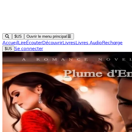
$US
Ouvrir le menu principal
Accueil
Lire
Écouter
Découvrir
Livres
Livres Audio
Recharge
Se connecter
$US