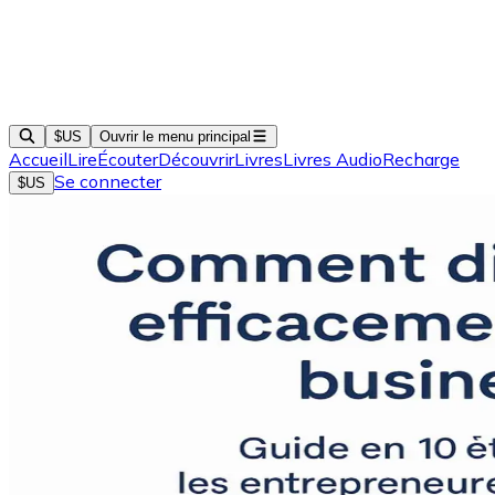
$US
Ouvrir le menu principal
Accueil
Lire
Écouter
Découvrir
Livres
Livres Audio
Recharge
Se connecter
$US