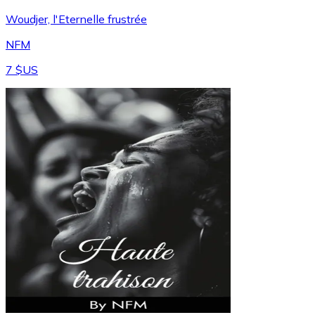
Woudjer, l'Eternelle frustrée
NFM
7 $US