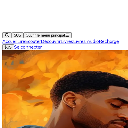
$US
Ouvrir le menu principal
Accueil
Lire
Écouter
Découvrir
Livres
Livres Audio
Recharge
Se connecter
$US