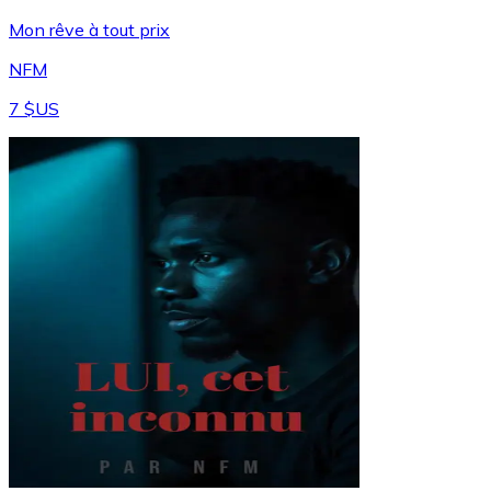
Mon rêve à tout prix
NFM
7 $US