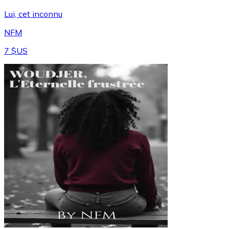
Lui, cet inconnu
NFM
7 $US