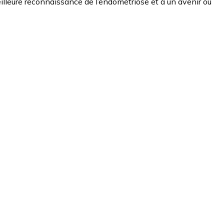
meilleure reconnaissance de l’endométriose et à un avenir où