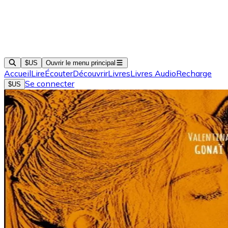
$US
Ouvrir le menu principal
Accueil
Lire
Écouter
Découvrir
Livres
Livres Audio
Recharge
Se connecter
$US