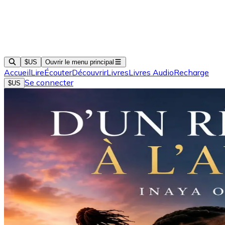
$US
Ouvrir le menu principal
Accueil
Lire
Écouter
Découvrir
Livres
Livres Audio
Recharge
Se connecter
$US