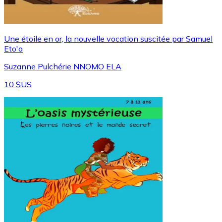
Une étoile en or, la nouvelle vocation suscitée par Samuel
Eto'o
Suzanne Pulchérie NNOMO ELA
10 $US