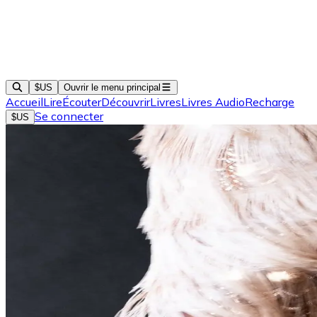
$US
Ouvrir le menu principal
Accueil
Lire
Écouter
Découvrir
Livres
Livres Audio
Recharge
Se connecter
$US