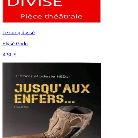
Le sang divisé
Elysé Godo
4 $US