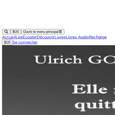
$US
Ouvrir le menu principal
Accueil
Lire
Écouter
Découvrir
Livres
Livres Audio
Recharge
Se connecter
$US