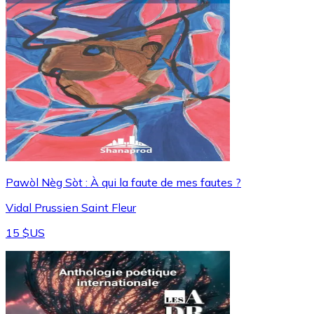
Pawòl Nèg Sòt : À qui la faute de mes fautes ?
Vidal Prussien Saint Fleur
15 $US