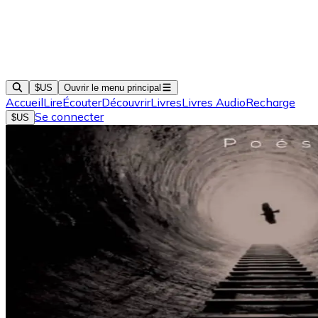
$US
Ouvrir le menu principal
Accueil
Lire
Écouter
Découvrir
Livres
Livres Audio
Recharge
Se connecter
$US